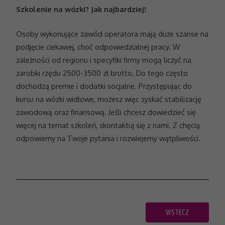
Szkolenie na wózki? Jak najbardziej!
Statystyka
Abyśmy mogli
Osoby wykonujące zawód operatora mają duże szanse na
poprawić
funkcjonalność
podjęcie ciekawej, choć odpowiedzialnej pracy. W
i strukturę
zależności od regionu i specyfiki firmy mogą liczyć na
strony
internetowej,
zarobki rzędu 2500-3500 zł brutto. Do tego często
na podstawie
dochodzą premie i dodatki socjalne. Przystępując do
tego, jak
strona jest
kursu na wózki widłowe, możesz więc zyskać stabilizację
używana.
zawodową oraz finansową. Jeśli chcesz dowiedzieć się
więcej na temat szkoleń, skontaktuj się z nami. Z chęcią
odpowiemy na Twoje pytania i rozwiejemy wątpliwości.
Doświadczenie
Aby nasza
strona
internetowa
działała jak
najlepiej
podczas
twojego
WSTECZ
przejścia na nią.
Jeśli odrzucisz