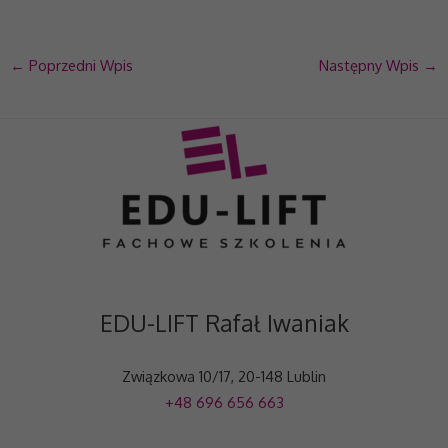
te pliki cookie,
niektóre funkcje
znikną ze
strony
←
Poprzedni Wpis
Następny Wpis
→
internetowej.
Marketing
Udostępniając swoje
zainteresowania i
zachowania podczas
odwiedzania naszej
strony, zwiększasz
szansę na
zobaczenie
spersonalizowanych
treści i ofert.
EDU-LIFT Rafał Iwaniak
Związkowa 10/17, 20-148 Lublin
+48 696 656 663