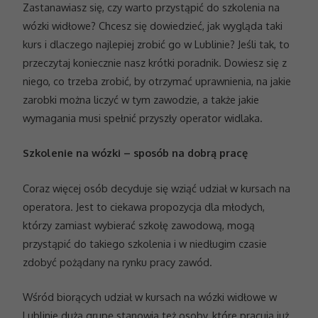
Zastanawiasz się, czy warto przystąpić do szkolenia na
wózki widłowe? Chcesz się dowiedzieć, jak wygląda taki
kurs i dlaczego najlepiej zrobić go w Lublinie? Jeśli tak, to
przeczytaj koniecznie nasz krótki poradnik. Dowiesz się z
niego, co trzeba zrobić, by otrzymać uprawnienia, na jakie
zarobki można liczyć w tym zawodzie, a także jakie
wymagania musi spełnić przyszły operator widlaka.
Szkolenie na wózki – sposób na dobrą pracę
Coraz więcej osób decyduje się wziąć udział w kursach na
operatora. Jest to ciekawa propozycja dla młodych,
którzy zamiast wybierać szkołę zawodową, mogą
przystąpić do takiego szkolenia i w niedługim czasie
zdobyć pożądany na rynku pracy zawód.
Wśród biorących udział w kursach na wózki widłowe w
Lublinie dużą grupę stanowią też osoby, które pracują już