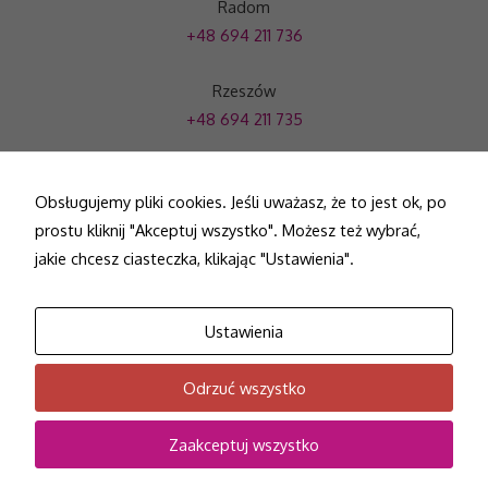
Radom
+48 694 211 736
Rzeszów
+48 694 211 735
fachoweszkolenia@gmail.com
Obsługujemy pliki cookies. Jeśli uważasz, że to jest ok, po
prostu kliknij "Akceptuj wszystko". Możesz też wybrać,
jakie chcesz ciasteczka, klikając "Ustawienia".
Strona główna
Oferta
Certyfikaty
Blog
Kontakt
Zmień ustawienia cookies
Ustawienia
Copyright © 2026 EduLift | Projekt i wykonanie -
Freeline
Odrzuć wszystko
Zaakceptuj wszystko