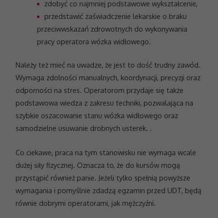
zdobyć co najmniej podstawowe wykształcenie,
przedstawić zaświadczenie lekarskie o braku
przeciwwskazań zdrowotnych do wykonywania
pracy operatora wózka widłowego.
Należy też mieć na uwadze, że jest to dość trudny zawód.
Wymaga zdolności manualnych, koordynacji, precyzji oraz
odporności na stres. Operatorom przydaje się także
podstawowa wiedza z zakresu techniki, pozwalająca na
szybkie oszacowanie stanu wózka widłowego oraz
samodzielne usuwanie drobnych usterek. .
Konieczne
Te pliki cookie
nie są
Co ciekawe, praca na tym stanowisku nie wymaga wcale
opcjonalne. Są
dużej siły fizycznej. Oznacza to, że do kursów mogą
one potrzebne
do
przystąpić również panie. Jeżeli tylko spełnią powyższe
funkcjonowania
wymagania i pomyślnie zdadzą egzamin przed UDT, będą
strony
internetowej.
równie dobrymi operatorami, jak mężczyźni.