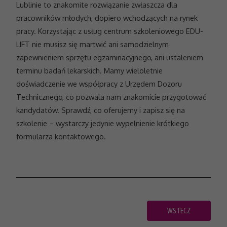
Lublinie to znakomite rozwiązanie zwłaszcza dla
pracowników młodych, dopiero wchodzących na rynek
Doświadczenie
pracy. Korzystając z usług centrum szkoleniowego EDU-
Aby nasza
LIFT nie musisz się martwić ani samodzielnym
strona
internetowa
zapewnieniem sprzętu egzaminacyjnego, ani ustaleniem
działała jak
terminu badań lekarskich. Mamy wieloletnie
najlepiej
podczas
doświadczenie we współpracy z Urzędem Dozoru
twojego
Technicznego, co pozwala nam znakomicie przygotować
przejścia na nią.
Jeśli odrzucisz
kandydatów. Sprawdź, co oferujemy i zapisz się na
te pliki cookie,
szkolenie – wystarczy jedynie wypełnienie krótkiego
niektóre funkcje
znikną ze
formularza kontaktowego.
strony
internetowej.
Marketing
Udostępniając swoje
zainteresowania i
WSTECZ
zachowania podczas
odwiedzania naszej