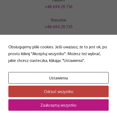
+48 694 211 736
Rzeszów
+48 694 211 735
fachoweszkolenia@gmail.com
Obsługujemy pliki cookies. Jeśli uważasz, że to jest ok, po
prostu kliknij "Akceptuj wszystko". Możesz też wybrać,
Strona główna
Oferta
Certyfikaty
Blog
jakie chcesz ciasteczka, klikając "Ustawienia".
Kontakt
Zmień ustawienia cookies
Ustawienia
Copyright © 2026 EduLift | Projekt i wykonanie -
Freeline
Odrzuć wszystko
Zaakceptuj wszystko