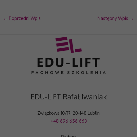
strony, zwiększasz
szansę na
zobaczenie
←
Poprzedni Wpis
Następny Wpis
→
spersonalizowanych
treści i ofert.
EDU-LIFT Rafał Iwaniak
Związkowa 10/17, 20-148 Lublin
+48 696 656 663
Radom