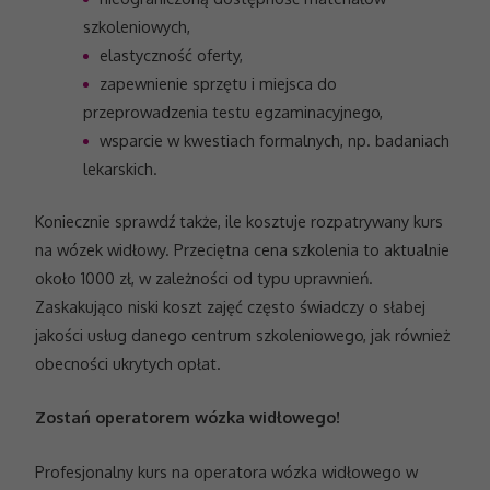
szkoleniowych,
Konieczne
elastyczność oferty,
Te pliki cookie
zapewnienie sprzętu i miejsca do
nie są
opcjonalne. Są
przeprowadzenia testu egzaminacyjnego,
one potrzebne
wsparcie w kwestiach formalnych, np. badaniach
do
funkcjonowania
lekarskich.
strony
internetowej.
Koniecznie sprawdź także, ile kosztuje rozpatrywany kurs
na wózek widłowy. Przeciętna cena szkolenia to aktualnie
Statystyka
około 1000 zł, w zależności od typu uprawnień.
Abyśmy mogli
Zaskakująco niski koszt zajęć często świadczy o słabej
poprawić
jakości usług danego centrum szkoleniowego, jak również
funkcjonalność
i strukturę
obecności ukrytych opłat.
strony
internetowej,
na podstawie
Zostań operatorem wózka widłowego!
tego, jak
strona jest
Profesjonalny kurs na operatora wózka widłowego w
używana.